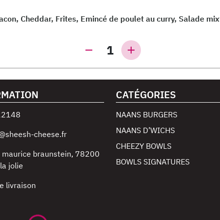
acon, Cheddar, Frites, Emincé de poulet au curry, Salade mix
1
RMATION
CATÉGORIES
22148
NAANS BURGERS
NAANS D’WICHS
@sheesh-cheese.fr
CHEEZY BOWLS
 maurice braunstein
,
78200
BOWLS SIGNATURES
a jolie
e livraison