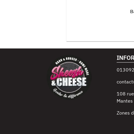
B
INFO
01309
contact
108 rue
Mantes l
Zones d