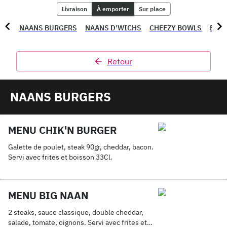
Livraison
À emporter
Sur place
NAANS BURGERS
NAANS D’WICHS
CHEEZY BOWLS
BOW
Retour
NAANS BURGERS
MENU CHIK'N BURGER
Galette de poulet, steak 90gr, cheddar, bacon.
Servi avec frites et boisson 33Cl.
MENU BIG NAAN
2 steaks, sauce classique, double cheddar,
salade, tomate, oignons. Servi avec frites et