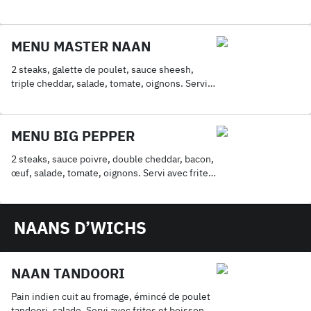
boisson 33Cl
MENU MASTER NAAN
2 steaks, galette de poulet, sauce sheesh,
triple cheddar, salade, tomate, oignons. Servi
avec frites et boisson 33Cl
MENU BIG PEPPER
2 steaks, sauce poivre, double cheddar, bacon,
œuf, salade, tomate, oignons. Servi avec frites
et boisson 33Cl
NAANS D’WICHS
NAAN TANDOORI
Pain indien cuit au fromage, émincé de poulet
tandoori, salade. Servi avec frites et boisson