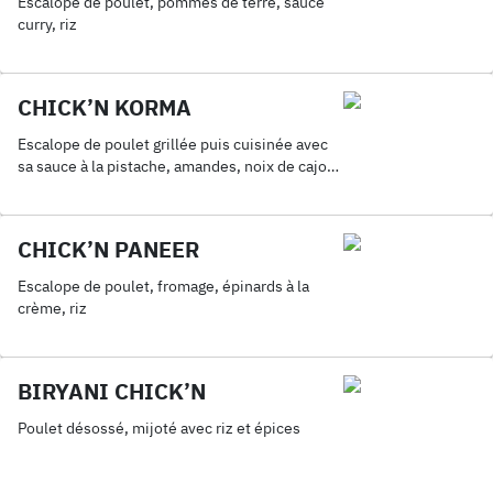
Escalope de poulet, pommes de terre, sauce
curry, riz
CHICK’N KORMA
Escalope de poulet grillée puis cuisinée avec
sa sauce à la pistache, amandes, noix de cajou
et riz
CHICK’N PANEER
Escalope de poulet, fromage, épinards à la
crème, riz
BIRYANI CHICK’N
Poulet désossé, mijoté avec riz et épices