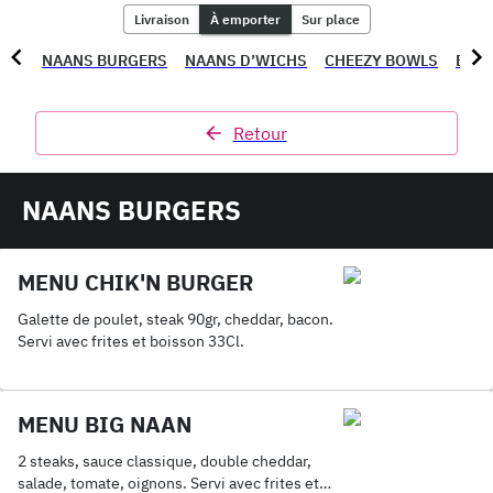
Livraison
À emporter
Sur place
NAANS BURGERS
NAANS D’WICHS
CHEEZY BOWLS
BOW
Retour
NAANS BURGERS
MENU CHIK'N BURGER
Galette de poulet, steak 90gr, cheddar, bacon.
Servi avec frites et boisson 33Cl.
MENU BIG NAAN
2 steaks, sauce classique, double cheddar,
salade, tomate, oignons. Servi avec frites et