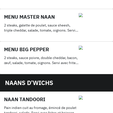
boisson 33Cl
MENU MASTER NAAN
2 steaks, galette de poulet, sauce sheesh,
triple cheddar, salade, tomate, oignons. Servi
avec frites et boisson 33Cl
MENU BIG PEPPER
2 steaks, sauce poivre, double cheddar, bacon,
œuf, salade, tomate, oignons. Servi avec frites
et boisson 33Cl
NAANS D’WICHS
NAAN TANDOORI
Pain indien cuit au fromage, émincé de poulet
tandoori, salade. Servi avec frites et boisson