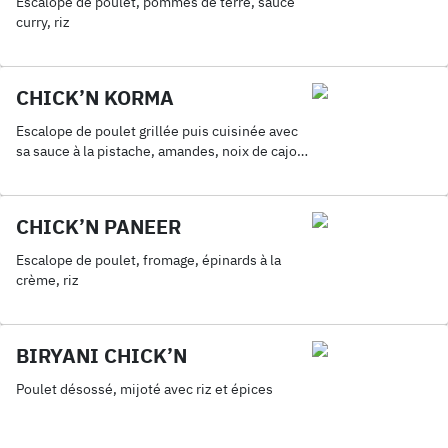
Escalope de poulet, pommes de terre, sauce
curry, riz
CHICK’N KORMA
Escalope de poulet grillée puis cuisinée avec
sa sauce à la pistache, amandes, noix de cajou
et riz
CHICK’N PANEER
Escalope de poulet, fromage, épinards à la
crème, riz
BIRYANI CHICK’N
Poulet désossé, mijoté avec riz et épices