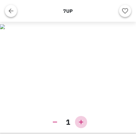
7UP
1