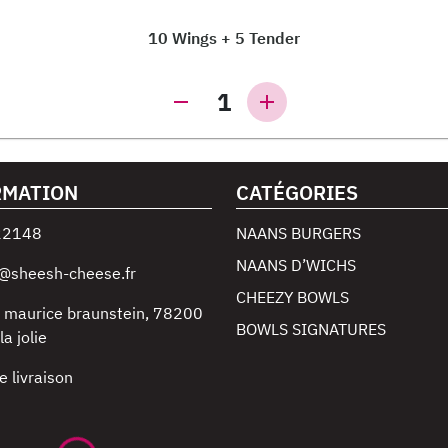
10 Wings + 5 Tender
1
RMATION
CATÉGORIES
22148
NAANS BURGERS
NAANS D’WICHS
@sheesh-cheese.fr
CHEEZY BOWLS
 maurice braunstein
,
78200
BOWLS SIGNATURES
a jolie
e livraison