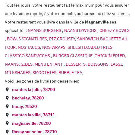
Tout les jours, votre restaurant fait le maximum pour vous assurer
une livraison rapide, à votre domicile, au bureau ou chez vos amis.
Votre restaurant vous livre dans la ville de
Magnanville
ses
spécialités:
NAANS BURGERS
,
NAANS D’WICHS
,
CHEEZY BOWLS
,
BOWLS SIGNATURES
,
RIZ CROUSTY
,
SANDWICH BAGUETTE AU
FOUR
,
NOS TACOS
,
NOS WRAPS
,
SHEESH LOADED FRIES
,
CLASSICO SANDWICHS
,
BURGER CLASSIQUE
,
CHICK’N FRIED
,
NAANS
,
SIDES
,
MENU ENFANT
,
DESSERTS
,
BOISSONS
,
LASSI
,
MILKSHAKES
,
SMOOTHIES
,
BUBBLE TEA
,
Voici les zones de livraison desservies:
mantes la jolie
,
78200
buchelay
,
78200
limay
,
78520
mantes la ville
,
78711
magnanville
,
78200
Rosny sur seine
,
78710