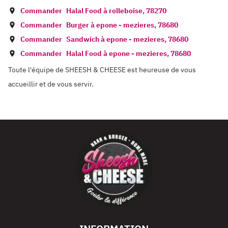
Commander
Halal Food à
rolleboise
,
78270
Commander
Burger à
epone - mezieres
,
78680
Commander
Sandwich à
epone - mezieres
,
78680
Commander
Halal Food à
epone - mezieres
,
78680
Toute l'équipe de SHEESH & CHEESE est heureuse de vous
accueillir et de vous servir.