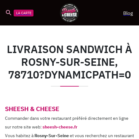
Blog
LA CARTE
LIVRAISON SANDWICH À
ROSNY-SUR-SEINE,
78710?DYNAMICPATH=0
SHEESH & CHEESE
Commander dans votre restaurant préféré directement en ligne
sur notre site web:
sheesh-cheese.fr
Vous habitez à
Rosny-Sur-Seine
et vous recherchez un restaurant