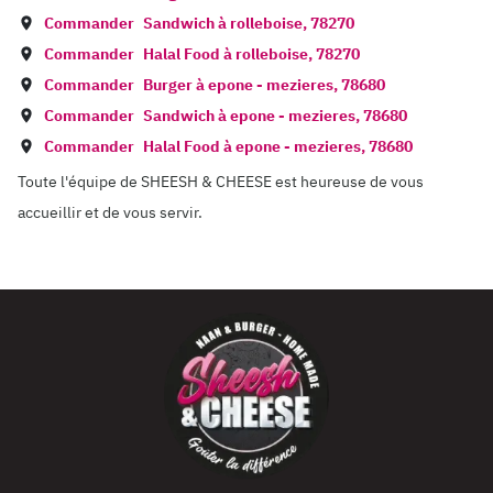
Commander
Sandwich à
rolleboise
,
78270
Commander
Halal Food à
rolleboise
,
78270
Commander
Burger à
epone - mezieres
,
78680
Commander
Sandwich à
epone - mezieres
,
78680
Commander
Halal Food à
epone - mezieres
,
78680
Toute l'équipe de SHEESH & CHEESE est heureuse de vous
accueillir et de vous servir.