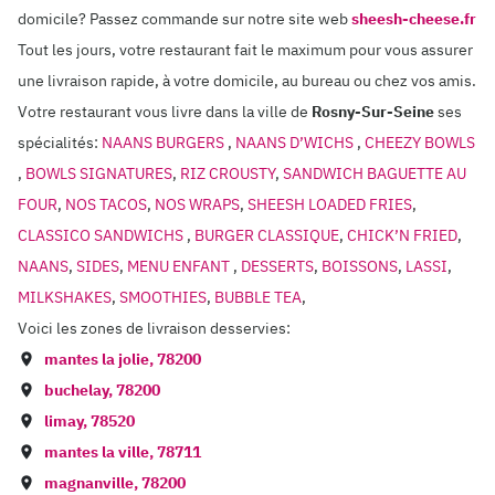
domicile? Passez commande sur notre site web
sheesh-cheese.fr
Tout les jours, votre restaurant fait le maximum pour vous assurer
une livraison rapide, à votre domicile, au bureau ou chez vos amis.
Votre restaurant vous livre dans la ville de
Rosny-Sur-Seine
ses
spécialités:
NAANS BURGERS
,
NAANS D’WICHS
,
CHEEZY BOWLS
,
BOWLS SIGNATURES
,
RIZ CROUSTY
,
SANDWICH BAGUETTE AU
FOUR
,
NOS TACOS
,
NOS WRAPS
,
SHEESH LOADED FRIES
,
CLASSICO SANDWICHS
,
BURGER CLASSIQUE
,
CHICK’N FRIED
,
NAANS
,
SIDES
,
MENU ENFANT
,
DESSERTS
,
BOISSONS
,
LASSI
,
MILKSHAKES
,
SMOOTHIES
,
BUBBLE TEA
,
Voici les zones de livraison desservies:
mantes la jolie
,
78200
buchelay
,
78200
limay
,
78520
mantes la ville
,
78711
magnanville
,
78200