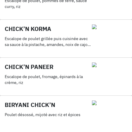
Escalope de poulet, pommes de terre, sauce
curry, riz
CHICK’N KORMA
Escalope de poulet grillée puis cuisinée avec
sa sauce à la pistache, amandes, noix de cajou
et riz
CHICK’N PANEER
Escalope de poulet, fromage, épinards à la
crème, riz
BIRYANI CHICK’N
Poulet désossé, mijoté avec riz et épices