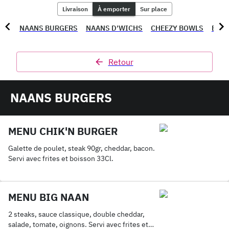
Livraison
À emporter
Sur place
NAANS BURGERS
NAANS D’WICHS
CHEEZY BOWLS
BOW
Retour
NAANS BURGERS
MENU CHIK'N BURGER
Galette de poulet, steak 90gr, cheddar, bacon.
Servi avec frites et boisson 33Cl.
MENU BIG NAAN
2 steaks, sauce classique, double cheddar,
salade, tomate, oignons. Servi avec frites et