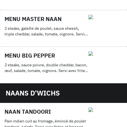
boisson 33Cl
MENU MASTER NAAN
2 steaks, galette de poulet, sauce sheesh,
triple cheddar, salade, tomate, oignons. Servi
avec frites et boisson 33Cl
MENU BIG PEPPER
2 steaks, sauce poivre, double cheddar, bacon,
œuf, salade, tomate, oignons. Servi avec frites
et boisson 33Cl
NAANS D’WICHS
NAAN TANDOORI
Pain indien cuit au fromage, émincé de poulet
tandoori, salade. Servi avec frites et boisson